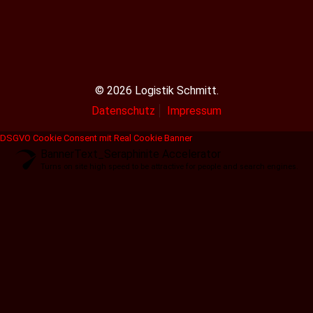
© 2026 Logistik Schmitt.
Datenschutz
Impressum
DSGVO Cookie Consent mit Real Cookie Banner
BannerText_Seraphinite Accelerator
Turns on site high speed to be attractive for people and search engines.