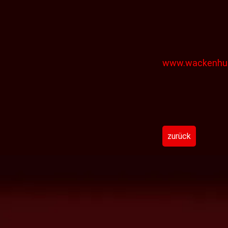
www.wackenhut
zurück