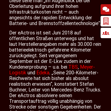
Diese sehe man „im Augenblick bei der
Oberleitung aufgrund ihrer hohen
Infrastrukturkosten nicht – auch
angesichts der rapiden Entwicklung der
Batterie- und Brennstoffzellentechnologie“.
Der eActros ist seit Juni 2018 auf
öffentlichen Straßen unterwegs und hat
laut Herstellerangaben mehr als 30.000 rein
batterieelektrisch gefahrene Kilometer
zurückgelegt. Seit vergangenem
September ist der E-Lkw zudem in der
Kundenerprobung – u.a. bei
TBS
,
Meyer-
Logistik
und
Edeka
. „Seine 200-Kilometer-
Reichweite hat sich bisher als absolut
realistisch erwiesen“, konstatiert Stefan
Buchner, Leiter von Mercedes-Benz Trucks.
Der eActros absolviere seinen
Transportauftrag völlig unabhängig von
Strecke oder sonstigen Gegebenheiten. Der